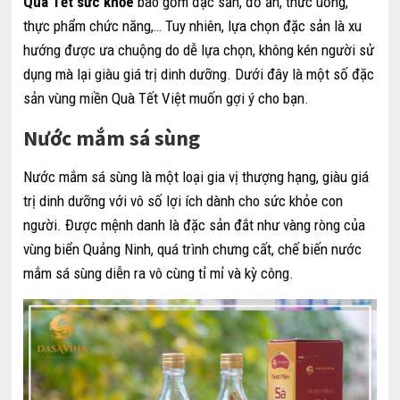
Quà Tết sức khỏe
bao gồm đặc sản, đồ ăn, thức uống,
thực phẩm chức năng,… Tuy nhiên, lựa chọn đặc sản là xu
hướng được ưa chuộng do dễ lựa chọn, không kén người sử
dụng mà lại giàu giá trị dinh dưỡng. Dưới đây là một số đặc
sản vùng miền Quà Tết Việt muốn gợi ý cho bạn.
Nước mắm sá sùng
Nước mắm sá sùng là một loại gia vị thượng hạng, giàu giá
trị dinh dưỡng với vô số lợi ích dành cho sức khỏe con
người. Được mệnh danh là đặc sản đắt như vàng ròng của
vùng biển Quảng Ninh, quá trình chưng cất, chế biến nước
mắm sá sùng diễn ra vô cùng tỉ mỉ và kỳ công.