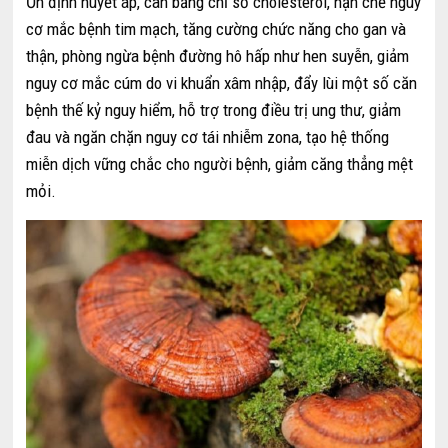
Ổn định huyết áp, cân bằng chỉ số cholesterol, hạn chế nguy
cơ mắc bệnh tim mạch, tăng cường chức năng cho gan và
thận, phòng ngừa bệnh đường hô hấp như hen suyễn, giảm
nguy cơ mắc cúm do vi khuẩn xâm nhập, đẩy lùi một số căn
bệnh thế kỷ nguy hiểm, hỗ trợ trong điều trị ung thư, giảm
đau và ngăn chặn nguy cơ tái nhiễm zona, tạo hệ thống
miễn dịch vững chắc cho người bệnh, giảm căng thẳng mệt
mỏi.