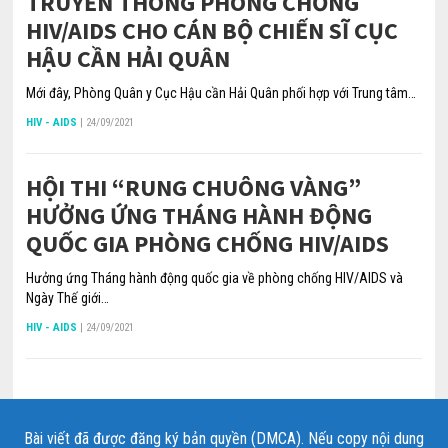
TRUYỀN THÔNG PHÒNG CHỐNG
HIV/AIDS CHO CÁN BỘ CHIẾN SĨ CỤC
HẬU CẦN HẢI QUÂN
Mới đây, Phòng Quân y Cục Hậu cần Hải Quân phối hợp với Trung tâm…
HIV - AIDS
|
24/09/2021
HỘI THI “RUNG CHUÔNG VÀNG”
HƯỞNG ỨNG THÁNG HÀNH ĐỘNG
QUỐC GIA PHÒNG CHỐNG HIV/AIDS
Hưởng ứng Tháng hành động quốc gia về phòng chống HIV/AIDS và
Ngày Thế giới…
HIV - AIDS
|
24/09/2021
Bài viết đã được đăng ký bản quyền (DMCA). Nếu copy nội dung