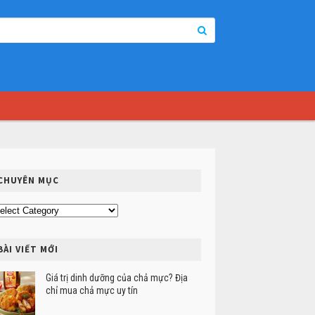
CHUYÊN MỤC
uyên
ục
BÀI VIẾT MỚI
Giá trị dinh dưỡng của chả mực? Địa
chỉ mua chả mực uy tín