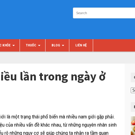
C KHỎE
THUỐC
BLOG
LIÊN HỆ
iều lần trong ngày ở
Ch
m
iới là một trạng thái phổ biến mà nhiều nam giới gặp phải.
 hiệu của nhiều vấn đề khác nhau, từ những nguyên nhân sinh
ểu rõ những nguy cơ sẽ giúp chúng ta nhận ra tầm quan