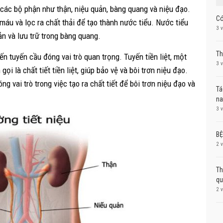
 các bộ phận như thận, niệu quản, bàng quang và niệu đạo.
Có
n máu và lọc ra chất thải để tạo thành nước tiểu. Nước tiểu
3 
n và lưu trữ trong bàng quang.
Th
uyến tuyến cầu đóng vai trò quan trọng. Tuyến tiền liệt, một
3 
ọi là chất tiết tiền liệt, giúp bảo vệ và bôi trơn niệu đạo.
g vai trò trong việc tạo ra chất tiết để bôi trơn niệu đạo và
Tá
na
3 
BỆ
2 
Th
qu
2 