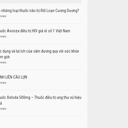
 những loại thuốc nào trị Rối Loạn Cương Dương?
views
uốc Avonza điều trị HIV giá rẻ số 1 Việt Nam
views
c dụng và lợi ích của sâm đương quy với sức khỏe
m giới
views
NH LIÊN CẦU LỢN
views
uốc Xeloda 500mg – Thuốc điều trị ung thư vú hiệu
ả
views