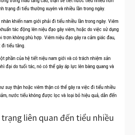
ng trong máu tăng cao, thận sẽ tiết nước tiểu nhiều hơn
h trạng đi tiểu thường xuyên và nhiều lần trong ngày.
nhân khiến nam giới phải đi tiểu nhiều lần trong ngày. Viêm
i khuẩn tác động lên niệu đạo gây viêm, hoặc do việc sử dụng
ôi trơn không phù hợp. Viêm niệu đạo gây ra cảm giác đau,
 đi tiểu tăng.
à một phần của hệ tiết niệu nam giới và có trách nhiệm sản
 phì đại do tuổi tác, nó có thể gây áp lực lên bàng quang và
ư suy thận hoặc viêm thận có thể gây ra việc đi tiểu nhiều
giảm, nước tiểu không được lọc và loại bỏ hiệu quả, dẫn đến
 trạng liên quan đến tiểu nhiều