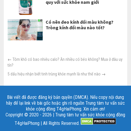
quy với sức khỏe nam giới
Có nên đeo kính đổi màu không?
Tròng kính đổi màu nào tốt?
←
Tôm khô có bao nhiêu calo? Ăn nhiều có béo không? Mua ở đâu uy
tín?
5 dấu hiệu nhận biết tinh trùng khỏe mạnh là như thế nào
→
Bài viết đã được đăng ký bản quyền (DMCA). Nếu copy nội dung
hãy để lại link về bài gốc hoặc ghi rõ nguồn Trung tâm tư vấn sức
khỏe cộng đồng T4gHaiPhong. Xin cảm ơn!
Copyright © 2020 - 2026 | Trung tâm tư vấn sức khỏe cộng đồng
T4gHaiPhong | All Rights Reserved.