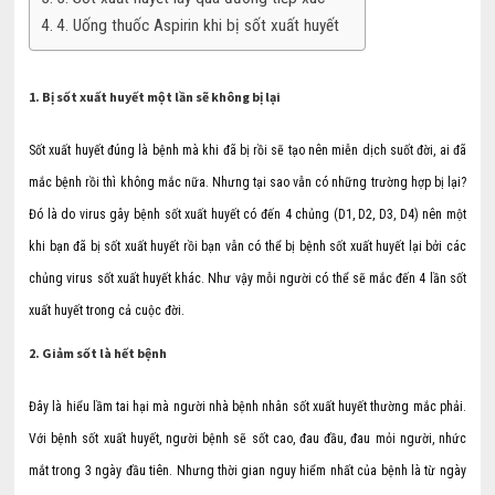
4. Uống thuốc Aspirin khi bị sốt xuất huyết
1. Bị sốt xuất huyết một lần sẽ không bị lại
Sốt xuất huyết đúng là bệnh mà khi đã bị rồi sẽ tạo nên miễn dịch suốt đời, ai đã
mắc bệnh rồi thì không mắc nữa. Nhưng tại sao vẫn có những trường hợp bị lại?
Đó là do virus gây bệnh sốt xuất huyết có đến 4 chủng (D1, D2, D3, D4) nên một
khi bạn đã bị sốt xuất huyết rồi bạn vẫn có thể bị bệnh sốt xuất huyết lại bởi các
chủng virus sốt xuất huyết khác. Như vậy mỗi người có thể sẽ mắc đến 4 lần sốt
xuất huyết trong cả cuộc đời.
2. Giảm sốt là hết bệnh
Đây là hiểu lầm tai hại mà người nhà bệnh nhân sốt xuất huyết thường mắc phải.
Với bệnh sốt xuất huyết, người bệnh sẽ sốt cao, đau đầu, đau mỏi người, nhức
mắt trong 3 ngày đầu tiên. Nhưng thời gian nguy hiểm nhất của bệnh là từ ngày