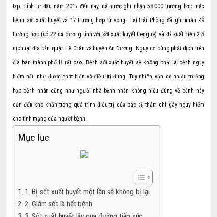
tạp. Tính từ đầu năm 2017 đến nay, cả nước ghi nhận 58.000 trường hợp mắc
bệnh sốt xuất huyết và 17 trường hợp tử vong. Tại Hải Phòng đã ghi nhận 49
trường hợp (có 22 ca dương tính với sốt xuất huyết Dengue) và đã xuất hiện 2 ổ
dịch tại địa bàn quận Lê Chân và huyện An Dương. Nguy cơ bùng phát dịch trên
địa bàn thành phố là rất cao. Bệnh sốt xuất huyết sẽ không phải là bệnh nguy
hiểm nếu như được phát hiện và điều trị đúng. Tuy nhiên, vẫn có nhiều trường
hợp bệnh nhân cũng như người nhà bệnh nhân không hiểu đúng về bệnh này
dẫn đến khó khăn trong quá trình điều trị của bác sĩ, thậm chí gây nguy hiểm
cho tính mạng của người bệnh.
Mục lục
1. Bị sốt xuất huyết một lần sẽ không bị lại
2. Giảm sốt là hết bệnh
3. Sốt xuất huyết lây qua đường tiếp xúc