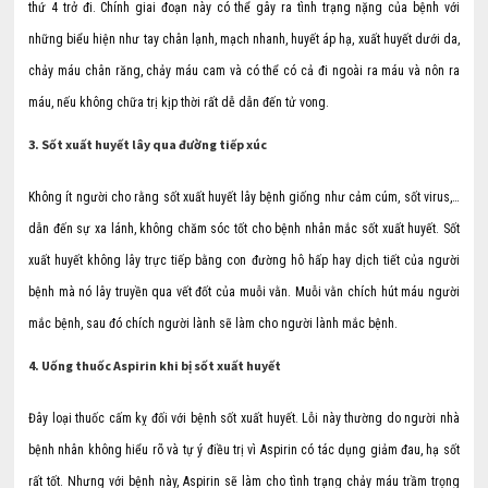
thứ 4 trở đi. Chính giai đoạn này có thể gây ra tình trạng nặng của bệnh với
những biểu hiện như tay chân lạnh, mạch nhanh, huyết áp hạ, xuất huyết dưới da,
chảy máu chân răng, chảy máu cam và có thể có cả đi ngoài ra máu và nôn ra
máu, nếu không chữa trị kịp thời rất dễ dẫn đến tử vong.
3. Sốt xuất huyết lây qua đường tiếp xúc
Không ít người cho rằng sốt xuất huyết lây bệnh giống như cảm cúm, sốt virus,…
dẫn đến sự xa lánh, không chăm sóc tốt cho bệnh nhân mắc sốt xuất huyết. Sốt
xuất huyết không lây trực tiếp bằng con đường hô hấp hay dịch tiết của người
bệnh mà nó lây truyền qua vết đốt của muỗi vằn. Muỗi vằn chích hút máu người
mắc bệnh, sau đó chích người lành sẽ làm cho người lành mắc bệnh.
4. Uống thuốc Aspirin khi bị sốt xuất huyết
Đây loại thuốc cấm kỵ đối với bệnh sốt xuất huyết. Lỗi này thường do người nhà
bệnh nhân không hiểu rõ và tự ý điều trị vì Aspirin có tác dụng giảm đau, hạ sốt
rất tốt. Nhưng với bệnh này, Aspirin sẽ làm cho tình trạng chảy máu trầm trọng