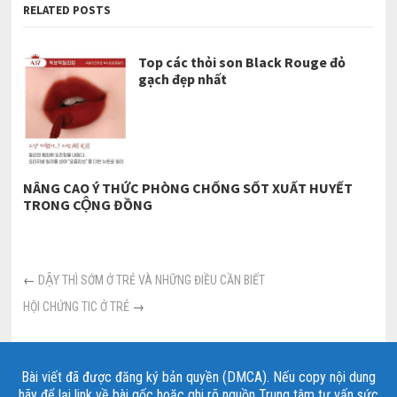
RELATED POSTS
Top các thỏi son Black Rouge đỏ
gạch đẹp nhất
NÂNG CAO Ý THỨC PHÒNG CHỐNG SỐT XUẤT HUYẾT
TRONG CỘNG ĐỒNG
←
DẬY THÌ SỚM Ở TRẺ VÀ NHỮNG ĐIỀU CẦN BIẾT
HỘI CHỨNG TIC Ở TRẺ
→
Bài viết đã được đăng ký bản quyền (DMCA). Nếu copy nội dung
hãy để lại link về bài gốc hoặc ghi rõ nguồn Trung tâm tư vấn sức