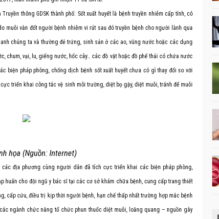
ruyền thông GDSK thành phố: Sốt xuất huyết là bệnh truyền nhiễm cấp tính, có
 do muỗi vằn đốt người bệnh nhiễm vi rút sau đó truyền bệnh cho người lành qua
quanh chúng ta và thường đẻ trứng, sinh sản ở các ao, vũng nước hoặc các dụng
, chum, vại, lu, giếng nước, hốc cây… các đồ vật hoặc đồ phế thải có chứa nước
 các biện pháp phòng, chống dịch bệnh sốt xuất huyết chưa có gì thay đổi so với
ực triển khai công tác vệ sinh môi trường, diệt bọ gậy, diệt muỗi, tránh để muỗi
h họa (Nguồn: Internet)
ền các địa phương cùng người dân đã tích cực triển khai các biện pháp phòng,
ập huấn cho đội ngũ y bác sĩ tại các cơ sở khám chữa bệnh, cung cấp trang thiết
ung, cấp cứu, điều trị kịp thời người bệnh, hạn chế thấp nhất trường hợp mắc bệnh
 các ngành chức năng tổ chức phun thuốc diệt muỗi, loăng quang – nguồn gây