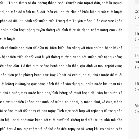
, hồ …. Trung tâm y tế dự phòng thành phố khuyến cáo người dân, nhất là người
Có
ử dụng màn để tránh muỗi đốt. Yêu cầu người dân có biểu hiện bị sốt xuất huyết
3 
hác đố điều trị bệnh sốt xuất huyết. Trung tâm Truyền thông Giáo dục sức khỏe
 tổ chức nhiều hoạt động truyền thông với hình thức đa dạng nhằm nâng cao kiến
Th
xuất huyết.
3 
nh và thuốc đặc hiệu để điều trị. Diễn biến lâm sàng với triệu chứng bệnh lý khá
Tá
ệnh tiến triển từ sốt xuất huyết thông thường sang sốt xuất huyết nặng không
na
t lên hàng đầu. Để tích cực phòng bệnh cho bản thân, gia đình và mọi người xung
3 
 các biện pháp phòng bệnh sau: Đậy kín tất cả các dụng cụ chứa nước để muỗi
Tă
diệt loăng quăng/bọ gậy bằng cách thả cá vào dụng cụ chứa nước lớn; thau rửa
2 
g chứa nước; thay nước bình hoa/bình bông; bỏ muối hoặc dầu vào bát nước kê
hốc nước tự nhiên không cho muỗi đẻ trứng như chai, lọ, mảnh chai, vỏ dừa, mảnh
Má
dài phòng muỗi đốt ngay cả ban ngày. Tích cực phối hợp với ngành y tế trong các
2 
ấu hiệu nghi ngờ mắc bệnh sốt xuất huyết thì không tự ý điều trị tại nhà mà cần
 phù hợp vì mọi sự chậm trễ có thể dẫn đến nguy cơ tử vong khi có những biến