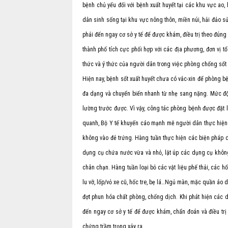
bệnh chủ yếu đối với bệnh xuất huyết tại các khu vực ao
dân sinh sống tại khu vực nông thôn, miền núi, hải đảo s
phải đến ngay cơ sở y tế để được khám, điều trị theo đúng p
thành phố tích cực phối hợp với các địa phương, đơn vị
thức và ý thức của người dân trong việc phòng chống sốt 
Hiện nay, bệnh sốt xuất huyết chưa có vắc-xin để phòng bệ
đa dạng và chuyển biến nhanh từ nhẹ sang nặng. Mức độ b
lường trước được. Vì vậy, công tác phòng bệnh được đặ
quanh, Bộ Y tế khuyến cáo mạnh mẽ người dân thực hiện
không vào đẻ trứng. Hàng tuần thực hiện các biện pháp 
dụng cụ chứa nước vừa và nhỏ, lật úp các dụng cụ khôn
chân chạn. Hàng tuần loại bỏ các vật liệu phế thải, các 
lu vỡ, lốp/vỏ xe cũ, hốc tre, bẹ lá…Ngủ màn, mặc quần áo 
đợt phun hóa chất phòng, chống dịch. Khi phát hiện các d
đến ngay cơ sở y tế để được khám, chẩn đoán và điều trị
chứng trầm trọng xảy ra.