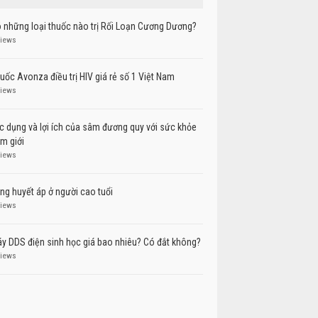
 những loại thuốc nào trị Rối Loạn Cương Dương?
views
uốc Avonza điều trị HIV giá rẻ số 1 Việt Nam
views
c dụng và lợi ích của sâm đương quy với sức khỏe
m giới
views
ng huyết áp ở người cao tuổi
views
y DDS điện sinh học giá bao nhiêu? Có đắt không?
views