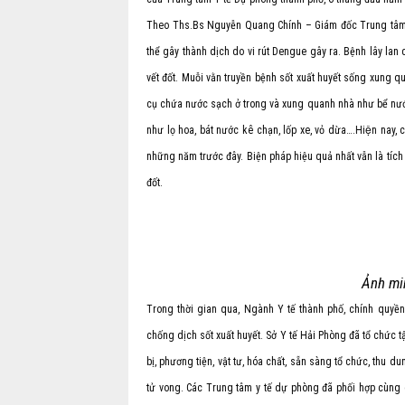
Theo Ths.Bs Nguyễn Quang Chính – Giám đốc Trung tâm T
thể gây thành dịch do vi rút Dengue gây ra. Bệnh lây lan
vết đốt. Muỗi vằn truyền bệnh sốt xuất huyết sống xung 
cụ chứa nước sạch ở trong và xung quanh nhà như bể nước
như lọ hoa, bát nước kê chạn, lốp xe, vỏ dừa….Hiện nay,
những năm trước đây. Biện pháp hiệu quả nhất vẫn là tích c
đốt.
Ảnh min
Trong thời gian qua, Ngành Y tế thành phố, chính quy
chống dịch sốt xuất huyết. Sở Y tế Hải Phòng đã tổ chức t
bị, phương tiện, vật tư, hóa chất, sẵn sàng tổ chức, thu d
tử vong. Các Trung tâm y tế dự phòng đã phối hợp cùng