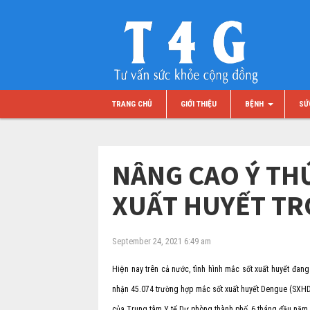
TRANG CHỦ
GIỚI THIỆU
BỆNH
SỨ
NÂNG CAO Ý THƯ
XUẤT HUYẾT T
September 24, 2021 6:49 am
Hiện nay trên cả nước, tình hình mắc sốt xuất huyết 
nhận 45.074 trường hợp mắc sốt xuất huyết Dengue (SXHD) tr
của Trung tâm Y tế Dự phòng thành phố, 6 tháng đầu năm