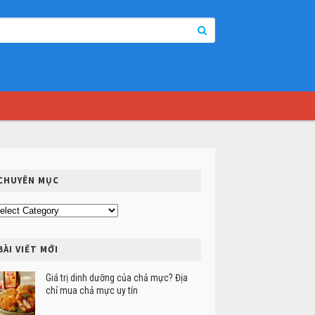
CHUYÊN MỤC
uyên
ục
BÀI VIẾT MỚI
Giá trị dinh dưỡng của chả mực? Địa
chỉ mua chả mực uy tín