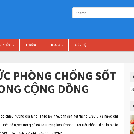
C KHỎE
THUỐC
BLOG
LIÊN HỆ
́C PHÒNG CHỐNG SỐT
RONG CỘNG ĐỒNG
Ch
m
đang có chiều hướng gia tăng. Theo Bộ Y tế, tính đến hết tháng 6/2017 cả nước ghi
ên cả nước, trong đó có 13 trường hợp tử vong… Tại Hải Phòng, theo báo cáo
 2017, toàn thành phố ghi nhận 11 ca SXHD.