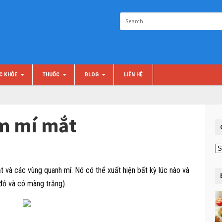
C KHỎE
THUỐC
BLOG
LIÊN HỆ
m mí mắt
Ch
m
và các vùng quanh mí. Nó có thể xuất hiện bất kỳ lúc nào và
đỏ và có màng trắng).