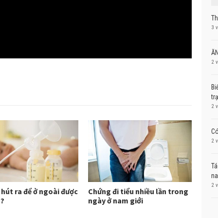
Th
3 
ĂN
2 
Bi
tr
2 
Có
2 
Tá
na
2 
hút ra để ở ngoài được
Chứng đi tiểu nhiều lần trong
u?
ngày ở nam giới