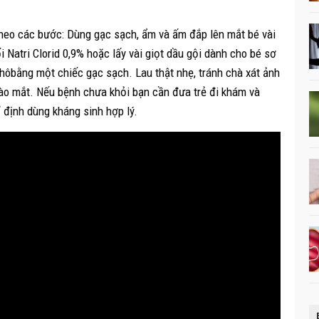
theo các bước: Dùng gạc sạch, ẩm và ấm đắp lên mắt bé vài
 Natri Clorid 0,9% hoặc lấy vài giọt dầu gội dành cho bé sơ
khôbằng một chiếc gạc sạch. Lau thật nhẹ, tránh chà xát ảnh
ào mắt. Nếu bệnh chưa khỏi bạn cần đưa trẻ đi khám và
ỉ định dùng kháng sinh hợp lý.