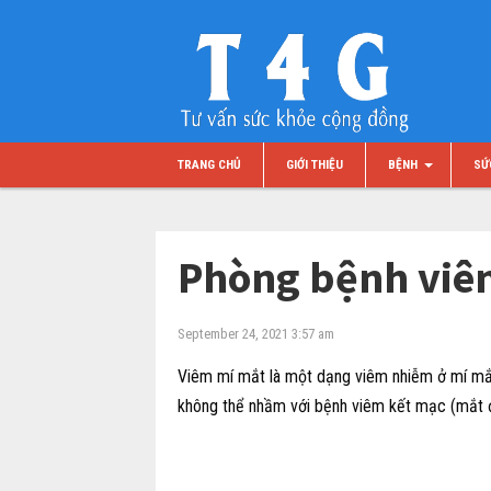
TRANG CHỦ
GIỚI THIỆU
BỆNH
SỨ
Phòng bệnh viê
September 24, 2021 3:57 am
Viêm mí mắt là một dạng viêm nhiễm ở mí mắt 
không thể nhầm với bệnh viêm kết mạc (mắt 