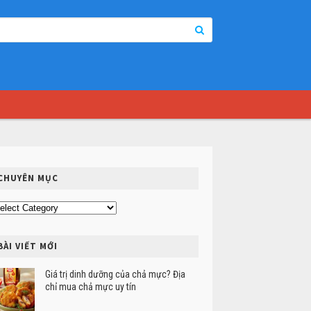
CHUYÊN MỤC
uyên
ục
BÀI VIẾT MỚI
Giá trị dinh dưỡng của chả mực? Địa
chỉ mua chả mực uy tín