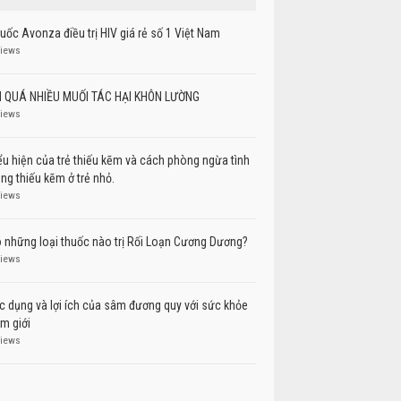
uốc Avonza điều trị HIV giá rẻ số 1 Việt Nam
views
 QUÁ NHIỀU MUỐI TÁC HẠI KHÔN LƯỜNG
views
ểu hiện của trẻ thiếu kẽm và cách phòng ngừa tình
ạng thiếu kẽm ở trẻ nhỏ.
views
 những loại thuốc nào trị Rối Loạn Cương Dương?
views
c dụng và lợi ích của sâm đương quy với sức khỏe
m giới
views