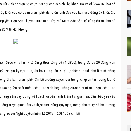
 rút kinh nghiệm tổ chức đại hội cho các chi bộ khác. Dự và chỉ đạo Đại hội có
ủy Khối các cơ quan thành phố, đại diện lãnh đạo các ban của Đảng ủy khối; đ/c
Nguyễn Tiến Sơn Thường trực Đảng ủy, Phó Giám đốc Sở Y tế; cùng dự đại hội có
n Sở Y tế Hải Phòng.
ên được chia làm 4 tổ đảng (trên tổng số 74 CBVC), trong đó có 20 đảng viên
3 tuổi. Nhiệm kỳ vừa qua, Chi bộ Trung tâm Y tế Dự phòng thành phố làm tốt công
rong địa bàn thành phố. Chi bộ thường xuyên coi trọng và quan tâm công tác tổ
h tạo nguồn phát triển; công tác sinh hoạt Đảng được duy trì đều đặn, công tác
ạo, hàng năm xây dựng kế hoạch và tiến hành kiểm tra, giám sát đảm bảo yêu cầu
n Đảng được quan tâm và thực hiện đúng quy định, trong nhiệm kỳ đã bồi dưỡng
 đảng so với Nghị quyết nhiệm kỳ 2015 – 2017 của chi bộ.