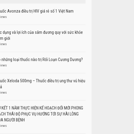
uốc Avonza điều trị HIV giá rẻ số 1 Việt Nam
views
c dụng và lợi ích của sâm đương quy với sức khỏe
m giới
views
 những loại thuốc nào trị Rối Loạn Cương Dương?
views
uốc Xeloda 500mg – Thuốc điều trị ung thư vú hiệu
ả
views
 KẾT 1 NĂM THỰC HIỆN KẾ HOẠCH ĐỔI MỚI PHONG
CH THÁI ĐỘ PHỤC VỤ HƯỚNG TỚI SỰ HÀI LÒNG
A NGƯỜI BỆNH
views