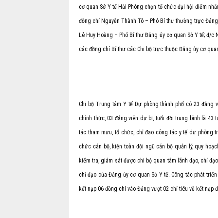
cơ quan Sở Y tế Hải Phòng chọn tổ chức đại hội điểm nhằm
đồng chí Nguyễn Thành Tô – Phó Bí thư thường trực Đảng 
Lê Huy Hoàng – Phó Bí thư Đảng ủy cơ quan Sở Y tế; đ/c 
các đồng chí Bí thư các Chi bộ trực thuộc Đảng ủy cơ qua
Chi bộ Trung tâm Y tế Dự phòng thành phố có 23 đảng vi
chính thức, 03 đảng viên dự bị, tuổi đời trung bình là 4
tác tham mưu, tổ chức, chỉ đạo công tác y tế dự phòng t
chức cán bộ, kiện toàn đội ngũ cán bộ quản lý, quy hoạc
kiểm tra, giám sát được chi bộ quan tâm lãnh đạo, chỉ đ
chỉ đạo của Đảng ủy cơ quan Sở Y tế. Công tác phát triể
kết nạp 06 đồng chí vào Đảng vượt 02 chỉ tiêu về kết nạp