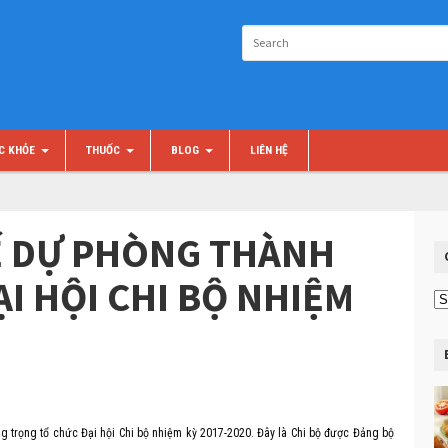
C KHỎE
THUỐC
BLOG
LIÊN HỆ
Ế DỰ PHÒNG THÀNH
I HỘI CHI BỘ NHIỆM
Ch
m
ng trọng tổ chức Đại hội Chi bộ nhiệm kỳ 2017-2020. Đây là Chi bộ được Đảng bộ