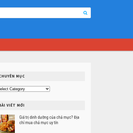
CHUYÊN MỤC
uyên
ục
BÀI VIẾT MỚI
Giá trị dinh dưỡng của chả mực? Địa
chỉ mua chả mực uy tín