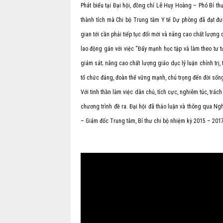
Phát biểu tại Đại hội, đồng chí Lê Huy Hoàng – Phó Bí t
thành tích mà Chi bộ Trung tâm Y tế Dự phòng đã đạt đư
gian tới cần phải tiếp tục đổi mới và nâng cao chất lượng 
lao động gắn với việc “Đẩy mạnh học tập và làm theo tư t
giám sát; nâng cao chất lượng giáo dục lý luận chính trị
tổ chức đảng, đoàn thể vững mạnh, chú trọng đến đời sống 
Với tinh thần làm việc dân chủ, tích cực, nghiêm túc, trá
chương trình đề ra. Đại hội đã thảo luận và thông qua N
– Giám đốc Trung tâm, Bí thư chi bộ nhiệm kỳ 2015 – 201