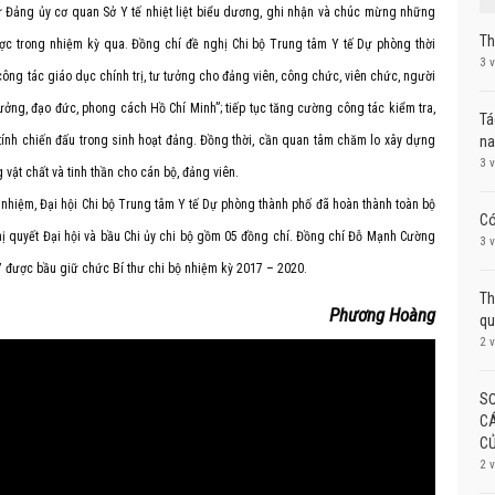
hư Đảng ủy cơ quan Sở Y tế nhiệt liệt biểu dương, ghi nhận và chúc mừng những
Th
ợc trong nhiệm kỳ qua. Đồng chí đề nghị Chi bộ Trung tâm Y tế Dự phòng thời
3 
công tác giáo dục chính trị, tư tưởng cho đảng viên, công chức, viên chức, người
ưởng, đạo đức, phong cách Hồ Chí Minh”; tiếp tục tăng cường công tác kiểm tra,
Tá
na
, tính chiến đấu trong sinh hoạt đảng. Đồng thời, cần quan tâm chăm lo xây dựng
3 
vật chất và tinh thần cho cán bộ, đảng viên.
ch nhiệm, Đại hội Chi bộ Trung tâm Y tế Dự phòng thành phố đã hoàn thành toàn bộ
Có
ghị quyết Đại hội và bầu Chi ủy chi bộ gồm 05 đồng chí. Đồng chí Đỗ Mạnh Cường
3 
7 được bầu giữ chức Bí thư chi bộ nhiệm kỳ 2017 – 2020.
Th
Phương Hoàng
qu
2 
SƠ
CÁ
CỦ
2 