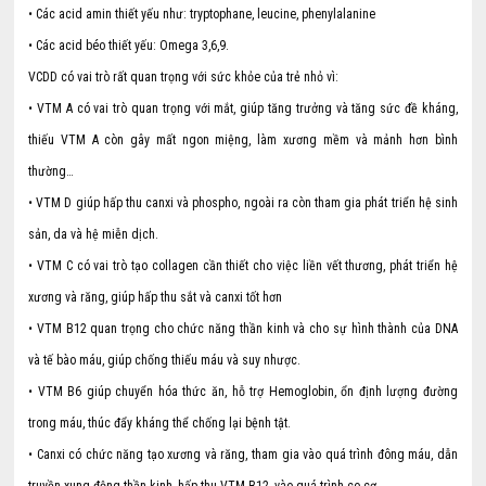
• Các acid amin thiết yếu như: tryptophane, leucine, phenylalanine
• Các acid béo thiết yếu: Omega 3,6,9.
VCDD có vai trò rất quan trọng với sức khỏe của trẻ nhỏ vì:
• VTM A có vai trò quan trọng với mắt, giúp tăng trưởng và tăng sức đề kháng,
thiếu VTM A còn gây mất ngon miệng, làm xương mềm và mảnh hơn bình
thường…
• VTM D giúp hấp thu canxi và phospho, ngoài ra còn tham gia phát triển hệ sinh
sản, da và hệ miễn dịch.
• VTM C có vai trò tạo collagen cần thiết cho việc liền vết thương, phát triển hệ
xương và răng, giúp hấp thu sắt và canxi tốt hơn
• VTM B12 quan trọng cho chức năng thần kinh và cho sự hình thành của DNA
và tế bào máu, giúp chống thiếu máu và suy nhược.
• VTM B6 giúp chuyển hóa thức ăn, hỗ trợ Hemoglobin, ổn định lượng đường
trong máu, thúc đẩy kháng thể chống lại bệnh tật.
• Canxi có chức năng tạo xương và răng, tham gia vào quá trình đông máu, dẫn