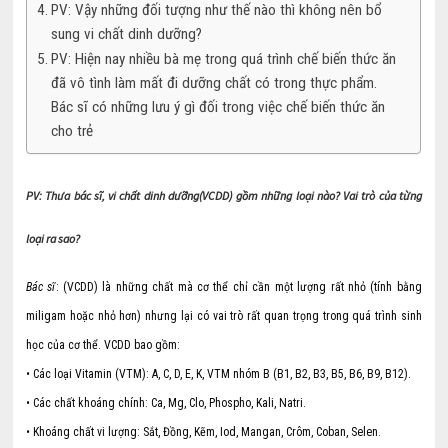
PV: Vậy những đối tượng như thế nào thì không nên bổ
sung vi chất dinh dưỡng?
PV: Hiện nay nhiều bà mẹ trong quá trình chế biến thức ăn
đã vô tình làm mất đi dưỡng chất có trong thực phẩm.
Bác sĩ có những lưu ý gì đối trong việc chế biến thức ăn
cho trẻ
PV: Thưa bác sĩ, vi chất dinh dưỡng(VCDD) gồm những loại nào? Vai trò của từng
loại ra sao?
Bác sĩ
: (VCDD) là những chất mà cơ thể chỉ cần một lượng rất nhỏ (tính bằng
miligam hoặc nhỏ hơn) nhưng lại có vai trò rất quan trọng trong quá trình sinh
học của cơ thể. VCDD bao gồm:
• Các loại Vitamin (VTM): A, C, D, E, K, VTM nhóm B (B1, B2, B3, B5, B6, B9, B12).
• Các chất khoáng chính: Ca, Mg, Clo, Phospho, Kali, Natri.
• Khoáng chất vi lượng: Sắt, Đồng, Kẽm, Iod, Mangan, Crôm, Coban, Selen.