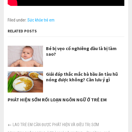
Filed under:
Sức khỏe trẻ em
RELATED POSTS
Bé bị vẹo cổ nghiêng đầu là bị làm
sao?
Giải đáp thắc mắc bà bầu ăn tàu hũ
nóng được không? Cần lưu ý gì
PHÁT HIỆN SỚM RỐI LOẠN NGÔN NGỮ Ở TRẺ EM
←
LAO TRẺ EM CẦN ĐƯỢC PHÁT HIỆN VÀ ĐIỀU TRỊ SỚM