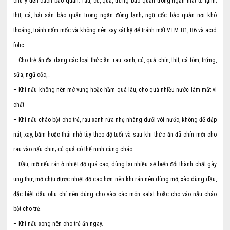
chú ý đến cách bảo quản: rau, củ, quả, trứng bảo quản trong ngăn mát tủ lạnh;
thịt, cá, hải sản bảo quản trong ngăn đông lạnh; ngũ cốc bảo quản nơi khô
thoáng, tránh nấm mốc và không nên xay xát kỹ để tránh mất VTM B1, B6 và acid
folic.
– Cho trẻ ăn đa dạng các loại thức ăn: rau xanh, củ, quả chín, thịt, cá tôm, trứng,
sữa, ngũ cốc,…
– Khi nấu không nên mở vung hoặc hầm quá lâu, cho quá nhiều nước làm mất vi
chất
– Khi nấu cháo bột cho trẻ, rau xanh rửa nhẹ nhàng dưới vòi nước, không để dập
nát, xay, băm hoặc thái nhỏ tùy theo độ tuổi và sau khi thức ăn đã chín mới cho
rau vào nấu chin; củ quả có thể ninh cùng cháo.
– Dầu, mỡ nếu rán ở nhiệt độ quá cao, dùng lại nhiều sẽ biến đổi thành chất gây
ung thư, mỡ chịu được nhiệt độ cao hơn nên khi rán nên dùng mỡ, xào dùng dầu,
đặc biệt dầu oliu chỉ nên dùng cho vào các món salat hoặc cho vào nấu cháo
bột cho trẻ.
– Khi nấu xong nên cho trẻ ăn ngay.