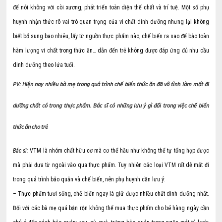
để nói không với còi xương, phát triển toàn diện thể chất và trí tuệ. Một số phụ
huynh nhận thức rõ vai trò quan trọng của vi chất dinh dưỡng nhưng lại không
biết bổ sung bao nhiêu, lấy từ nguồn thực phẩm nào, chế biến ra sao để bảo toàn
hàm lượng vi chất trong thức ăn… dẫn đến trẻ không được đáp ứng đủ nhu cầu
dinh dưỡng theo lứa tuổi.
PV: Hiện nay nhiều bà mẹ trong quá trình chế biến thức ăn đã vô tình làm mất đi
dưỡng chất có trong thực phẩm. Bác sĩ có những lưu ý gì đối trong việc chế biến
thức ăn cho trẻ
Bác sĩ:
VTM là nhóm chất hữu cơ mà cơ thể hầu như không thể tự tổng hợp được
mà phải đưa từ ngoài vào qua thực phẩm. Tuy nhiên các loại VTM rất dễ mất đi
trong quá trình bảo quản và chế biến, nên phụ huynh cần lưu ý:
– Thực phẩm tươi sống, chế biến ngay là giữ được nhiều chất dinh dưỡng nhất.
Đối với các bà mẹ quá bận rộn không thể mua thực phẩm cho bé hàng ngày cần