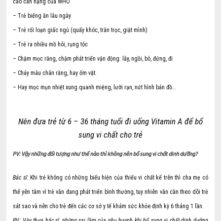
cao cân nặng của WHO
– Trẻ biếng ăn lâu ngày
– Trẻ rối loạn giấc ngủ (quấy khóc, trằn trọc, giật mình)
– Trẻ ra nhiều mồ hôi, rụng tóc
– Chậm mọc răng, chậm phát triển vận động: lẫy, ngồi, bò, đứng, đi
– Chảy máu chân răng, hay ốm vặt.
– Hay mọc mụn nhiệt xung quanh miệng, lưỡi rạn, nứt hình bản đồ…
Nên đưa trẻ từ 6 – 36 tháng tuổi đi uống Vitamin A để bổ
sung vi chất cho trẻ
PV: Vậy những đối tượng như thế nào thì không nên bổ sung vi chất dinh dưỡng?
Bác sĩ:
Khi trẻ không có những biểu hiện của thiếu vi chất kể trên thì cha mẹ có
thể yên tâm vì trẻ vẫn đang phát triển bình thường, tuy nhiên vẫn cần theo dõi trẻ
sát sao và nên cho trẻ đến các cơ sở y tế khám sức khỏe định kỳ 6 tháng 1 lần.
PV: Vậy thưa bác sĩ, những sai lầm của phụ huynh khi bổ sung vi chất dinh dưỡng