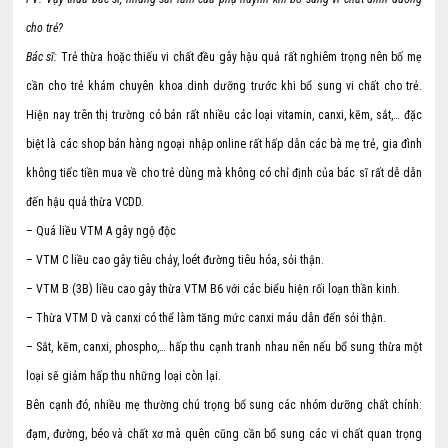
cho trẻ?
Bác sĩ:
Trẻ thừa hoặc thiếu vi chất đều gây hậu quả rất nghiêm trọng nên bố mẹ
cần cho trẻ khám chuyên khoa dinh dưỡng trước khi bổ sung vi chất cho trẻ.
Hiện nay trên thị trường có bán rất nhiều các loại vitamin, canxi, kẽm, sắt,… đặc
biệt là các shop bán hàng ngoại nhập online rất hấp dẫn các bà mẹ trẻ, gia đình
không tiếc tiền mua về cho trẻ dùng mà không có chỉ định của bác sĩ rất dễ dẫn
đến hậu quả thừa VCDD.
– Quá liều VTM A gây ngộ độc
– VTM C liều cao gây tiêu chảy, loét đường tiêu hóa, sỏi thận.
– VTM B (3B) liều cao gây thừa VTM B6 với các biểu hiện rối loạn thần kinh.
– Thừa VTM D và canxi có thể làm tăng mức canxi máu dẫn đến sỏi thận.
– Sắt, kẽm, canxi, phospho,… hấp thu cạnh tranh nhau nên nếu bổ sung thừa một
loại sẽ giảm hấp thu những loại còn lại.
Bên cạnh đó, nhiều mẹ thường chú trọng bổ sung các nhóm dưỡng chất chính:
đạm, đường, béo và chất xơ mà quên cũng cần bổ sung các vi chất quan trọng