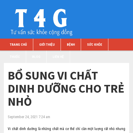
TRANG CHỦ
GIỚI THIỆU
BỆNH
SỨC KHỎE
THUỐC
BLOG
LIÊN HỆ
BỔ SUNG VI CHẤT
DINH DƯỠNG CHO TRẺ
NHỎ
September 24, 2021 7:24 am
Vi chất dinh dưỡng là những chất mà cơ thể chỉ cần một lượng rất nhỏ nhưng