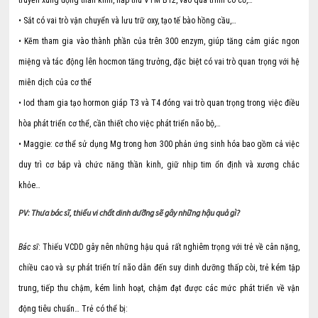
truyền xung động thần kinh, hấp thu VTM B12, vào quá trình co cơ,…
• Sắt có vai trò vận chuyển và lưu trữ oxy, tạo tế bào hồng cầu,…
• Kẽm tham gia vào thành phần của trên 300 enzym, giúp tăng cảm giác ngon
miệng và tác động lên hocmon tăng trưởng, đặc biệt có vai trò quan trọng với hệ
miễn dịch của cơ thể
• Iod tham gia tạo hormon giáp T3 và T4 đóng vai trò quan trọng trong việc điều
hòa phát triển cơ thể, cần thiết cho việc phát triển não bộ,…
• Maggie: cơ thể sử dụng Mg trong hơn 300 phản ứng sinh hóa bao gồm cả việc
duy trì cơ bắp và chức năng thần kinh, giữ nhịp tim ổn định và xương chắc
khỏe…
PV: Thưa bác sĩ, thiếu vi chất dinh dưỡng sẽ gây những hậu quả gì?
Bác sĩ
: Thiếu VCDD gây nên những hậu quả rất nghiêm trọng với trẻ về cân nặng,
chiều cao và sự phát triển trí não dẫn đến suy dinh dưỡng thấp còi, trẻ kém tập
trung, tiếp thu chậm, kém linh hoạt, chậm đạt được các mức phát triển về vận
động tiêu chuẩn… Trẻ có thể bị: