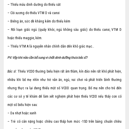
– Thiếu máu dinh dưỡng do thiếu sắt
– Còi xương do thiếu VTM D và canxi
– Biếng ăn, sức đề kháng kém do thiếu kẽm
– Rối loạn giấc ngủ (quấy khóc, ngủ không sâu giấc) do thiếu canxi, VTM D
hoặc thiếu maggie, kẽm.
– Thiếu VTM A là nguyên nhân chính dẫn đến khô giác mạc…
PV: Vậy khi nào cần bổ sung vi chất dinh dưỡng thưa bác sĩ?
Bác sĩ
: Thiếu VCDD thường biểu hiện rất âm thầm, kín đáo nên rất khó phát hiện,
nhiều khi bố mẹ nhìn như trẻ vẫn ăn, ngủ, vui chơi và phát triển bình thường
nhưng thực ra lại đang thiếu một số VCDD quan trọng. Bố mẹ nên cho trẻ đến
các cơ sở y tế khám để làm xét nghiệm phát hiện thiếu VCDD nếu thấy con có
một số biểu hiện sau:
– Da nhợt hoặc xanh
– Trẻ có cân nặng hoặc chiều cao thấp hơn mức -1SD trên bảng chuẩn chiều