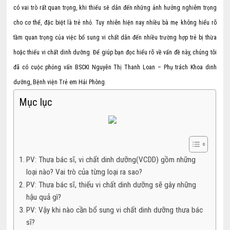
có vai trò rất quan trọng, khi thiếu sẽ dẫn đến những ảnh hưởng nghiêm trọng
cho cơ thể, đặc biệt là trẻ nhỏ. Tuy nhiên hiện nay nhiều bà mẹ không hiểu rõ
tầm quan trọng của việc bổ sung vi chất dẫn đến nhiều trường hợp trẻ bị thừa
hoặc thiếu vi chất dinh dưỡng. Để giúp bạn đọc hiểu rõ về vấn đề này, chúng tôi
đã có cuộc phỏng vấn BSCKI Nguyễn Thị Thanh Loan – Phụ trách Khoa dinh
dưỡng, Bệnh viện Trẻ em Hải Phòng.
Mục lục
PV: Thưa bác sĩ, vi chất dinh dưỡng(VCDD) gồm những
loại nào? Vai trò của từng loại ra sao?
PV: Thưa bác sĩ, thiếu vi chất dinh dưỡng sẽ gây những
hậu quả gì?
PV: Vậy khi nào cần bổ sung vi chất dinh dưỡng thưa bác
sĩ?