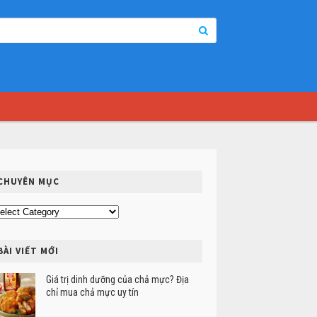
CHUYÊN MỤC
uyên
ục
BÀI VIẾT MỚI
Giá trị dinh dưỡng của chả mực? Địa
chỉ mua chả mực uy tín