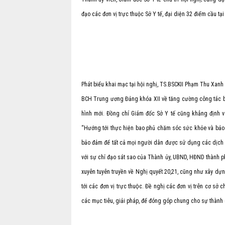
đạo các đơn vị trực thuộc Sở Y tế, đại diện 32 điểm cầu tại
Phát biểu khai mạc tại hội nghị, TS.BSCKII Phạm Thu Xanh
BCH Trung ương Đảng khóa XII về tăng cường công tác b
hình mới. Đồng chí Giám đốc Sở Y tế cũng khẳng định v
“Hướng tới thực hiện bao phủ chăm sóc sức khỏe và bảo hiểm y
bảo đảm để tất cả mọi người dân được sử dụng các dịch v
với sự chỉ đạo sát sao của Thành ủy, UBND, HĐND thành p
xuyên tuyên truyền về Nghị quyết 20,21, cũng như xây dựng 
tới các đơn vị trực thuộc. Đề nghị các đơn vị trên cơ sở
các mục tiêu, giải pháp, để đóng góp chung cho sự thành