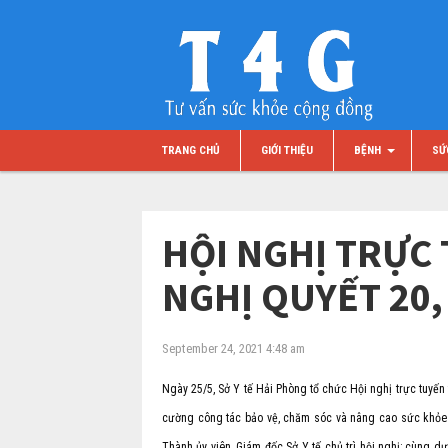
TRANG CHỦ
GIỚI THIỆU
BỆNH
SỨ
HỘI NGHỊ TRỰC 
NGHỊ QUYẾT 20,
September 24, 2021 4:48 am
Ngày 25/5, Sở Y tế Hải Phòng tổ chức Hội nghị trực tuyế
cường công tác bảo vệ, chăm sóc và nâng cao sức khỏe 
Thành ủy viên, Giám đốc Sở Y tế chủ trì hội nghị; cùng 