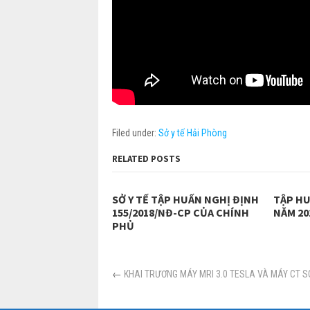
Filed under:
Sở y tế Hải Phòng
RELATED POSTS
SỞ Y TẾ TẬP HUẤN NGHỊ ĐỊNH
TẬP H
155/2018/NĐ-CP CỦA CHÍNH
NĂM 20
PHỦ
←
KHAI TRƯƠNG MÁY MRI 3.0 TESLA VÀ MÁY CT SC