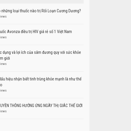
 những loại thuốc nào trị Rối Loạn Cương Dương?
views
uốc Avonza điều trị HIV giá rẻ số 1 Việt Nam
views
c dụng và lợi ích của sâm đương quy với sức khỏe
m giới
views
dấu hiệu nhận biết tinh trùng khỏe mạnh là như thế
ào
views
UYỀN THÔNG HƯỞNG ỨNG NGÀY THỊ GIÁC THẾ GIỚI
views