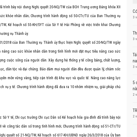
 đã trình bày nội dung Nghị quyết 20-NQ/TW của BCH Trung ương Đảng khóa XII
Có
sức khỏe nhân dân; Chương trình hành động số 50-CTr/TU của Ban Thường vụ
3 
Q/TW; Kế hoạch số 55-KH/SYT của Sở Y tế Hải Phòng về việc triển khai Chương
Th
hường vụ Thành ủy.
3 
/01/2018 của Ban Thường vụ Thành ủy thực hiện Nghị quyết số 20-NQ/TW ngày
à nâng cao sức khỏe nhân dân trong tình hình mới đặt mục tiêu nâng cao sức
Tá
t lượng cuộc sống của người dân. Xây dựng hệ thống y tế công bằng, chất lượng,
na
3 
 học, dân tộc và đại chúng. Bảo đảm mọi người dân đều được quản lý, chăm sóc
uyên môn vững vàng, tiếp cận trình độ khu vực và quốc tế. Nâng cao năng lực
5 
ch vụ y tế. Chương trình hành động đã đưa ra 10 nhóm nhiệm vụ, giải pháp chủ
n
2 
TR
2 
Sở Y tế, Chi cục trưởng Chi cục Dân số Kế hoạch hóa gia đình đã trình bày nội
về công tác dân số trong tình hình mới; Chương trình hành động số 51-CTr/TU
Nghị quyết số 21-NQ/TW; Kế hoạch số 617-KH/UBND ngày 26/3/2018 của Ủy ban