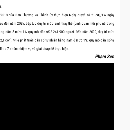
i.
1/2018 của Ban Thường vụ Thành ủy thực hiện Nghị quyết số 21-NQ/TW ngày
êu đến năm 2025, tiếp tục duy trì mức sinh thay thế (bình quân mỗi phụ nữ trong
ên hàng năm ở mức 1%; quy mô dân số 2.241.900 người. Đến năm 2030, duy trì mức
 2,1 con); tỷ lệ phát triển dân số tự nhiên hàng năm ở mức 1%; quy mô dân số từ
ề ra 7 nhóm nhiệm vụ và giải pháp để thực hiện.
Phạm Sen