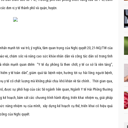
 các đơn vị y tế thành phố và quận, huyện.
 nhấn mạnh tới vai trò, ý nghĩa, tầm quan trọng của Nghị quyết 20, 21-NQ/TW của
ảo vệ, chăm sóc và nâng cao sức khỏe nhân dân và công tác dân số trong tình
à nhấn mạnh quan điểm “Y tế dự phòng là then chốt, y tế cơ sở là nền tảng”,
 tế toàn dân”, giảm quá tải bệnh viện, hướng tới sự hài lòng người bệnh,
ụ y tế có chất lượng mà không phải chịu khó khăn về tài chính… Thời gian qua,
hố, được sự phối hợp của các Sở ngành liên quan, Ngành Y tế Hải Phòng thường
kế hoạch, bám sát các chương trình hành động, triển khai nhiệm vụ, giải pháp
 chức năng nhiệm vụ của mình, xây dựng kế hoạch cụ thể, triển khai có hiệu quả
 công của Nghị quyết.