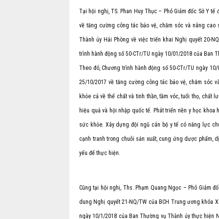
Tại hội nghị, TS. Phan Huy Thục – Phó Giám đốc Sở Y tế
về tăng cường công tác bảo vệ, chăm sóc và nâng cao 
Thành ủy Hải Phòng về việc triển khai Nghị quyết 20-N
trình hành động số 50-CTr/TU ngày 10/01/2018 của Ban T
Theo đó, Chương trình hành động số 50-CTr/TU ngày 10
25/10/2017 về tăng cường công tác bảo vệ, chăm sóc v
khỏe cả về thể chất và tinh thần, tầm vóc, tuổi thọ, chấ
hiệu quả và hội nhập quốc tế. Phát triển nền y học khoa
sức khỏe. Xây dựng đội ngũ cán bộ y tế có năng lực ch
cạnh tranh trong chuỗi sản xuất, cung ứng dược phẩm, dị
yếu để thực hiện.
Cũng tại hội nghị, Ths. Phạm Quang Ngọc – Phó Giám đốc 
dung Nghị quyết 21-NQ/TW của BCH Trung ương khóa XII 
ngày 10/1/2018 của Ban Thường vụ Thành ủy thực hiện 