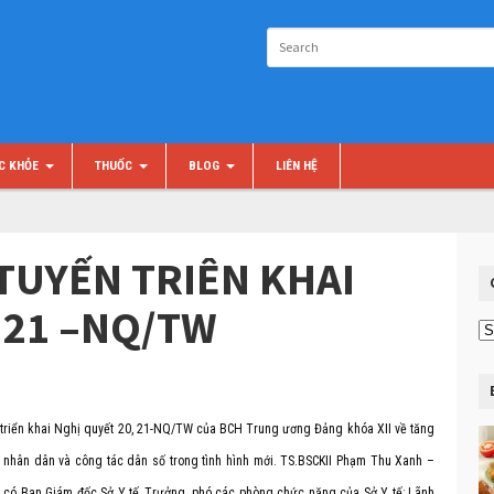
C KHỎE
THUỐC
BLOG
LIÊN HỆ
TUYẾN TRIÊN KHAI
 21 –NQ/TW
Ch
m
n triển khai Nghị quyết 20, 21-NQ/TW của BCH Trung ương Đảng khóa XII về tăng
nhân dân và công tác dân số trong tình hình mới. TS.BSCKII Phạm Thu Xanh –
dự có Ban Giám đốc Sở Y tế, Trưởng, phó các phòng chức năng của Sở Y tế; Lãnh