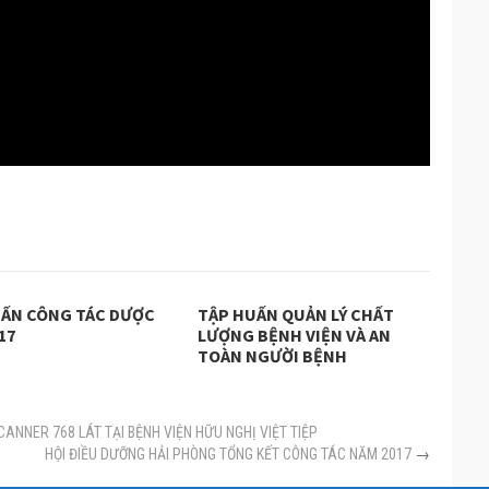
UẤN CÔNG TÁC DƯỢC
TẬP HUẤN QUẢN LÝ CHẤT
17
LƯỢNG BỆNH VIỆN VÀ AN
TOÀN NGƯỜI BỆNH
ANNER 768 LÁT TẠI BỆNH VIỆN HỮU NGHỊ VIỆT TIỆP
HỘI ĐIỀU DƯỠNG HẢI PHÒNG TỔNG KẾT CÔNG TÁC NĂM 2017
→