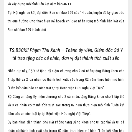
và xây dựng mô hình liên kết đảm bảo ANTT.
Tại Hội nghị sơ kết, đại diện Ban chỉ đạo 799 của 14 quận, huyện đã ký giao ước
thi đua hưởng ứng thực hiện Kế hoạch chỉ đạo nhân rộng mô hình liên kết của
Ban chỉ đạo 799 thành phố.
TS.BSCKII Phạm Thu Xanh – Thành ủy viên, Giám đốc Sở Y
tế trao tặng các cá nhân, đơn vị đạt thành tích xuất sắc
Nhân dịp này, Bộ Y tế tặng Kỷ niệm chương cho 2 cá nhân; tặng Bằng khen cho
1 tập thể và 2 cá nhân có thành tích xuất sắc trong 02 năm thực hiện mô hình
“Liên kết đảm bảo an ninh trật tự tại Bệnh viện Hữu nghị Việt Tiệp”.
Bộ Công an tặng Kỷ niệm chương cho 2 cá nhân; tặng Bằng khen cho 1 tập thể
và 3 cá nhân có thành tích xuất sắc trong 02 năm thực hiện mô hình “Liên kết
đảm bảo an ninh trật tự tại Bệnh viện Hữu nghị Việt Tiệp”.
Ủy ban nhân dân thành phố Hải Phòng tặng Bằng khen cho 01 tập thể và 01 cá
nhân có thành tích xuất sắc trong 02 năm thực hiện mô hình “Liên kết đảm bảo