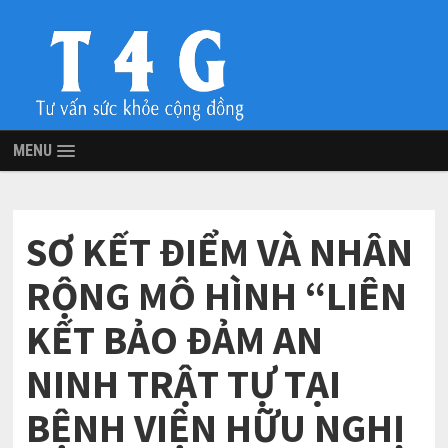
MENU
SƠ KẾT ĐIỂM VÀ NHÂN
RỘNG MÔ HÌNH “LIÊN
KẾT BẢO ĐẢM AN
NINH TRẬT TỰ TẠI
BỆNH VIỆN HỮU NGHỊ