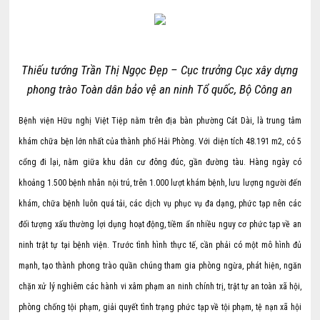
Thiếu tướng Trần Thị Ngọc Đẹp – Cục trưởng Cục xây dựng
phong trào Toàn dân bảo vệ an ninh Tổ quốc, Bộ Công an
Bệnh viện Hữu nghị Việt Tiệp nằm trên địa bàn phường Cát Dài, là trung tâm
khám chữa bện lớn nhất của thành phố Hải Phòng. Với diện tích 48.191 m2, có 5
cổng đi lại, nằm giữa khu dân cư đông đúc, gần đường tàu. Hàng ngày có
khoảng 1.500 bệnh nhân nội trú, trên 1.000 lượt khám bệnh, lưu lượng người đến
khám, chữa bệnh luôn quá tải, các dịch vụ phục vụ đa dạng, phức tạp nên các
đối tượng xấu thường lợi dụng hoạt động, tiềm ẩn nhiều nguy cơ phức tạp về an
ninh trật tự tại bệnh viện. Trước tình hình thực tế, cần phải có một mô hình đủ
mạnh, tạo thành phong trào quần chúng tham gia phòng ngừa, phát hiện, ngăn
chặn xử lý nghiêm các hành vi xâm phạm an ninh chính trị, trật tự an toàn xã hội,
phòng chống tội phạm, giải quyết tình trạng phức tạp về tội phạm, tệ nạn xã hội