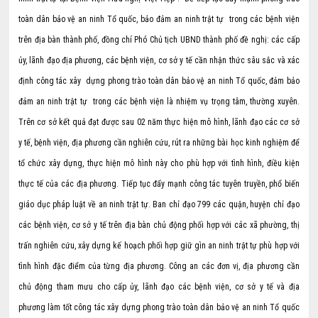
toàn dân bảo vệ an ninh Tổ quốc, bảo đảm an ninh trật tự trong các bệnh viện
trên địa bàn thành phố, đồng chí Phó Chủ tịch UBND thành phố đề nghị: các cấp
ủy, lãnh đạo địa phương, các bệnh viện, cơ sở y tế cần nhận thức sâu sắc và xác
định công tác xây dựng phong trào toàn dân bảo vệ an ninh Tổ quốc, đảm bảo
đảm an ninh trật tự trong các bệnh viện là nhiệm vụ trọng tâm, thường xuyên.
Trên cơ sở kết quả đạt được sau 02 năm thực hiện mô hình, lãnh đạo các cơ sở
y tế, bệnh viện, địa phương cần nghiên cứu, rút ra những bài học kinh nghiệm để
tổ chức xây dựng, thực hiện mô hình này cho phù hợp với tình hình, điều kiện
thực tế của các địa phương. Tiếp tục đẩy mạnh công tác tuyên truyền, phổ biến
giáo dục pháp luật về an ninh trật tự. Ban chỉ đạo 799 các quận, huyện chỉ đạo
các bệnh viện, cơ sở y tế trên địa bàn chủ động phối hợp với các xã phường, thị
trấn nghiên cứu, xây dựng kế hoạch phối hợp giữ gìn an ninh trật tự phù hợp với
tình hình đặc điểm của từng địa phương. Công an các đơn vị, địa phương cần
chủ động tham mưu cho cấp ủy, lãnh đạo các bệnh viện, cơ sở y tế và địa
phương làm tốt công tác xây dựng phong trào toàn dân bảo vệ an ninh Tổ quốc