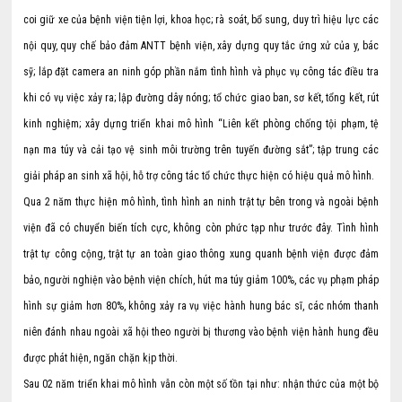
coi giữ xe của bệnh viện tiện lợi, khoa học; rà soát, bổ sung, duy trì hiệu lực các
nội quy, quy chế bảo đảm ANTT bệnh viện, xây dựng quy tắc ứng xử của y, bác
sỹ; lắp đặt camera an ninh góp phần nắm tình hình và phục vụ công tác điều tra
khi có vụ việc xảy ra; lập đường dây nóng; tổ chức giao ban, sơ kết, tổng kết, rút
kinh nghiệm; xây dựng triển khai mô hình “Liên kết phòng chống tội phạm, tệ
nạn ma túy và cải tạo vệ sinh môi trường trên tuyến đường sắt”; tập trung các
giải pháp an sinh xã hội, hỗ trợ công tác tổ chức thực hiện có hiệu quả mô hình.
Qua 2 năm thực hiện mô hình, tình hình an ninh trật tự bên trong và ngoài bệnh
viện đã có chuyển biến tích cực, không còn phức tạp như trước đây. Tình hình
trật tự công cộng, trật tự an toàn giao thông xung quanh bệnh viện được đảm
bảo, người nghiện vào bệnh viện chích, hút ma túy giảm 100%, các vụ phạm pháp
hình sự giảm hơn 80%, không xảy ra vụ việc hành hung bác sĩ, các nhóm thanh
niên đánh nhau ngoài xã hội theo người bị thương vào bệnh viện hành hung đều
được phát hiện, ngăn chặn kịp thời.
Sau 02 năm triển khai mô hình vẫn còn một số tồn tại như: nhận thức của một bộ