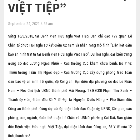
VIỆT TIỆP”
September 24, 2021 4:55 am
Sáng 16/5/2018, tại Bệnh viện Hữu nghị Việt Tiệp, Ban chỉ đạo 799 quận Lê
Chân tổ chức Hội nghị sơ kết điểm 02 năm và nhân rộng mô hình “Liên kết đảm
bảo an ninh trật tự tại Bệnh viện Hữu nghị Việt Tiệp”. Dự hội nghị, đại biểu trung
ương có đ/c Lương Ngọc Khuê – Cục trưởng Cục khám chữa bệnh, Bộ Y tế;
Thiếu tướng Trần Thị Ngọc Đẹp – Cục trưởng Cục xây dựng phong trào Toàn
dân bảo vệ an ninh Tổ quốc, Bộ Công an. Đại diện địa phương có đ/c Lê Khắc
Nam – Phó Chủ tịch UBND thành phố Hải Phòng; TS.BSCKII Phạm Thu Xanh –
Thành ủy viên, Giám đốc Sở Y tế; Đại tá Nguyễn Quốc Hùng – Phó Giám đốc
Công an thành phố. Cùng dự có đại diện lãnh đạo Quận ủy, UBND, Công an, các
phòng, ban, ngành, đoàn thể quận Lê Chân và UBND phường Cát Dài; Ban giám
đốc Bệnh viện Hữu nghị Việt Tiệp; đại diện lãnh đạo Công an, Sở Y tế của 12
tỉnh, thành phố.