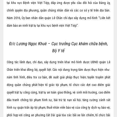
tại khu vực Bệnh viện Việt Tiệp, đáp ứng được yêu cầu đòi hỏi của Đảng ủy,
chính quyền địa phương, quần chúng nhân dân và các cơ sở y tế trên địa bàn.
Năm 2016, Ủy ban nhân dân quận Lê Chân chỉ đạo xây dựng mô hình “Liên kết
đảm bảo an ninh trật tự tại khu vực bệnh viện Việt Tiệp”.
Đ/c Lương Ngọc Khuê – Cục trưởng Cục khám chữa bệnh,
Bộ Y tế
Công tác lãnh đạo, chỉ đạo, xây dựng triển khai mô hình được UBND quận Lê
Chân triển khai đồng bộ, quyết liệt. Các nội dung trọng tâm được thực hiện như:
nắm tình hình, điều tra cơ bản, đề xuất giải pháp thực hiện; tuyên truyền phát
động quần chúng phát hiện tố giác tội phạm; tổ chức các đợt cao điểm giải
quyết trật tự công cộng, trật tự an toàn giao thông, vệ sinh môi trường, cao điểm
đấu tranh chống tội phạm hình sự, bài trừ tệ nạn xã hội; tăng cường cảnh sát
hình sự quận trấn áp tội phạm; thuê nhân viên bảo vệ của công ty dịch vụ bảo vệ;
phối hợp với công an phường Cát Dài giải tỏa các bãi xe lấn chiếm, tổ chức bãi