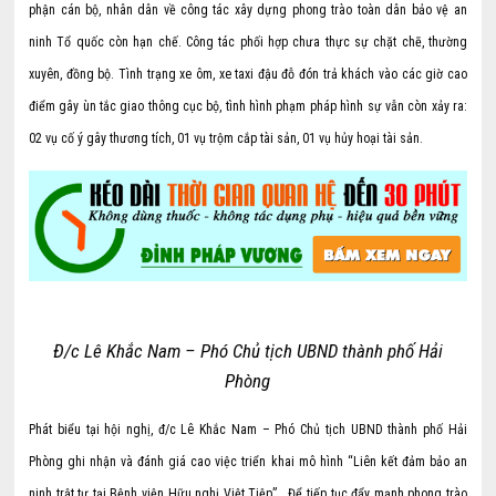
phận cán bộ, nhân dân về công tác xây dựng phong trào toàn dân bảo vệ an
ninh Tổ quốc còn hạn chế. Công tác phối hợp chưa thực sự chặt chẽ, thường
xuyên, đồng bộ. Tình trạng xe ôm, xe taxi đậu đỗ đón trả khách vào các giờ cao
điểm gây ùn tắc giao thông cục bộ, tình hình phạm pháp hình sự vẫn còn xảy ra:
02 vụ cố ý gây thương tích, 01 vụ trộm cắp tài sản, 01 vụ hủy hoại tài sản.
Đ/c Lê Khắc Nam – Phó Chủ tịch UBND thành phố Hải
Phòng
Phát biểu tại hội nghị, đ/c Lê Khắc Nam – Phó Chủ tịch UBND thành phố Hải
Phòng ghi nhận và đánh giá cao việc triển khai mô hình “Liên kết đảm bảo an
ninh trật tự tại Bệnh viện Hữu nghị Việt Tiệp”. Để tiếp tục đẩy mạnh phong trào