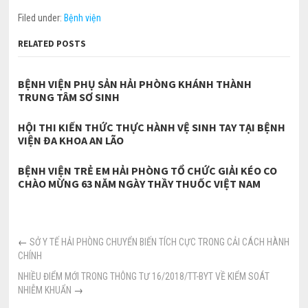
Filed under:
Bệnh viện
RELATED POSTS
BỆNH VIỆN PHỤ SẢN HẢI PHÒNG KHÁNH THÀNH
TRUNG TÂM SƠ SINH
HỘI THI KIẾN THỨC THỰC HÀNH VỆ SINH TAY TẠI BỆNH
VIỆN ĐA KHOA AN LÃO
BỆNH VIỆN TRẺ EM HẢI PHÒNG TỔ CHỨC GIẢI KÉO CO
CHÀO MỪNG 63 NĂM NGÀY THẦY THUỐC VIỆT NAM
←
SỞ Y TẾ HẢI PHÒNG CHUYỂN BIẾN TÍCH CỰC TRONG CẢI CÁCH HÀNH
CHÍNH
NHIỀU ĐIỂM MỚI TRONG THÔNG TƯ 16/2018/TT-BYT VỀ KIỂM SOÁT
NHIỄM KHUẨN
→