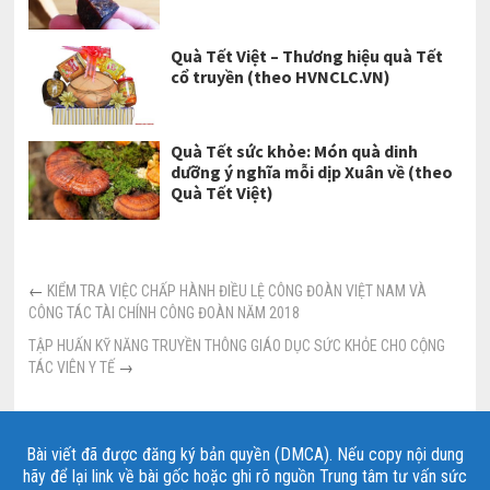
Quà Tết Việt – Thương hiệu quà Tết
cổ truyền (theo HVNCLC.VN)
Quà Tết sức khỏe: Món quà dinh
dưỡng ý nghĩa mỗi dịp Xuân về (theo
Quà Tết Việt)
←
KIỂM TRA VIỆC CHẤP HÀNH ĐIỀU LỆ CÔNG ĐOÀN VIỆT NAM VÀ
CÔNG TÁC TÀI CHÍNH CÔNG ĐOÀN NĂM 2018
TẬP HUẤN KỸ NĂNG TRUYỀN THÔNG GIÁO DỤC SỨC KHỎE CHO CỘNG
TÁC VIÊN Y TẾ
→
Bài viết đã được đăng ký bản quyền (DMCA). Nếu copy nội dung
hãy để lại link về bài gốc hoặc ghi rõ nguồn Trung tâm tư vấn sức