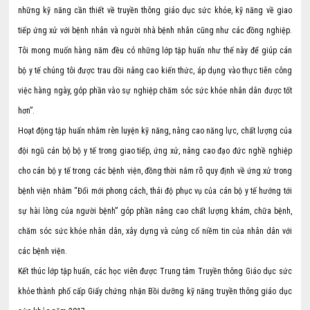
những kỹ năng cần thiết về truyền thông giáo dục sức khỏe, kỹ năng về giao
tiếp ứng xử với bệnh nhân và người nhà bệnh nhân cũng như các đồng nghiệp.
Tôi mong muốn hàng năm đều có những lớp tập huấn như thế này để giúp cán
bộ y tế chúng tôi được trau dồi nâng cao kiến thức, áp dụng vào thực tiễn công
việc hàng ngày, góp phần vào sự nghiệp chăm sóc sức khỏe nhân dân được tốt
hơn”.
Hoạt động tập huấn nhằm rèn luyện kỹ năng, nâng cao năng lực, chất lượng của
đội ngũ cán bộ bộ y tế trong giao tiếp, ứng xử, nâng cao đạo đức nghề nghiệp
cho cán bộ y tế trong các bệnh viện, đồng thời nắm rõ quy định về ứng xử trong
bệnh viện nhằm “Đổi mới phong cách, thái độ phục vụ của cán bộ y tế hướng tới
sự hài lòng của người bệnh” góp phần nâng cao chất lượng khám, chữa bệnh,
chăm sóc sức khỏe nhân dân, xây dựng và củng cố niềm tin của nhân dân với
các bệnh viện.
Kết thúc lớp tập huấn, các học viên được Trung tâm Truyền thông Giáo dục sức
khỏe thành phố cấp Giấy chứng nhận Bồi dưỡng kỹ năng truyền thông giáo dục