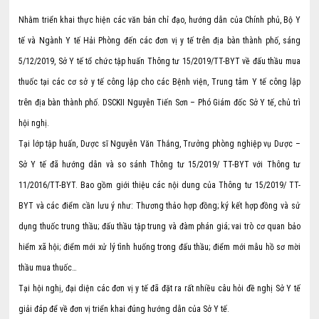
Nhằm triển khai thực hiện các văn bản chỉ đạo, hướng dẫn của Chính phủ, Bộ Y
tế và Ngành Y tế Hải Phòng đến các đơn vị y tế trên địa bàn thành phố, sáng
5/12/2019, Sở Y tế tổ chức tập huấn Thông tư 15/2019/TT-BYT về đấu thầu mua
thuốc tại các cơ sở y tế công lập cho các Bệnh viện, Trung tâm Y tế công lập
trên địa bàn thành phố. DSCKII Nguyễn Tiến Sơn – Phó Giám đốc Sở Y tế, chủ trì
hội nghị.
Tại lớp tập huấn, Dược sĩ Nguyễn Văn Thắng, Trưởng phòng nghiệp vụ Dược –
Sở Y tế đã hướng dẫn và so sánh Thông tư 15/2019/ TT-BYT với Thông tư
11/2016/TT-BYT. Bao gồm giới thiệu các nội dung của Thông tư 15/2019/ TT-
BYT và các điểm cần lưu ý như: Thương thảo hợp đồng; ký kết hợp đồng và sử
dụng thuốc trung thầu; đấu thầu tập trung và đàm phán giá; vai trò cơ quan bảo
hiểm xã hội; điểm mới xử lý tình huống trong đấu thầu; điểm mới mẫu hồ sơ mời
thầu mua thuốc…
Tại hội nghị, đại diện các đơn vị y tế đã đặt ra rất nhiều câu hỏi đề nghị Sở Y tế
giải đáp để về đơn vị triển khai đúng hướng dẫn của Sở Y tế.