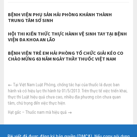
BỆNH VIỆN PHỤ SẢN HẢI PHÒNG KHÁNH THÀNH
TRUNG TÂM SƠ SINH
HỘI THI KIẾN THỨC THỰC HÀNH VỆ SINH TAY TẠI BỆNH
VIỆN ĐA KHOA AN LÃO
BỆNH VIỆN TRẺ EM HẢI PHÒNG TỔ CHỨC GIẢI KÉO CO
CHÀO MỪNG 63 NĂM NGÀY THẦY THUỐC VIỆT NAM
←
Tại Việt Nam Luật Phòng, chống tác hại của thuốc lá được ban
hành và có hiệu lực thi hành từ 01/5/2013. Trên thực tế việc triển khai,
thực thi Luật hiệu quả chưa cao, nhiều địa phương còn chưa quan
tâm, chú trọng đến việc thực hiện.
Hạt gấc – Thuốc nam mà hiệu quả
→
Bài viết đã được đăng ký bản quyền (DMCA). Nếu copy nội dung