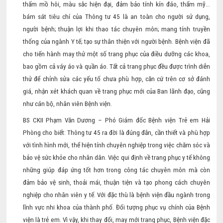
thấm mồ hôi, màu sắc hiện đại, đảm bảo tính kín đáo, thẩm mỹ…
bám sát tiêu chí của Thông tư 45 là an toàn cho người sử dụng,
người bệnh; thuận lợi khi thao tác chuyên môn; mang tính truyền
thống của ngành Y tế; tạo sự thân thiện với người bệnh. Bệnh viện đã
cho tiến hành may thử một số trang phục của điều dưỡng các khoa,
bao gồm cả váy áo và quần áo. Tất cả trang phục đều được trình diễn
thử để chỉnh sửa các yếu tố chưa phù hợp, căn cứ trên cơ sở đánh
giá, nhận xét khách quan về trang phục mới của Ban lãnh đạo, cũng
như cán bộ, nhân viên Bệnh viện.
BS CKII Phạm Văn Dương – Phó Giám đốc Bệnh viện Trẻ em Hải
Phòng cho biết: Thông tư 45 ra đời là đúng đắn, cần thiết và phù hợp
với tình hình mới, thể hiện tính chuyên nghiệp trong việc chăm sóc và
bảo vệ sức khỏe cho nhân dân. Việc qui định về trang phục y tế không
những giúp đáp ứng tốt hơn trong công tác chuyên môn mà còn
đảm bảo vệ sinh, thoải mái, thuận tiện và tạo phong cách chuyên
nghiệp cho nhân viên y tế. Với đặc thù là bệnh viện đầu ngành trong
lĩnh vực nhi khoa của thành phố. Đối tượng phục vụ chính của Bệnh
viện là trẻ em. Vì vậy, khi thay đổi, may mới trang phục, Bệnh viện đặc