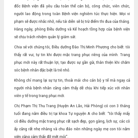
đốc Bệnh viện đã yêu cầu toàn thể cán bộ, công chức, viên chức,
người lao động trong toàn Bệnh viện nghiêm túc thực hiện. Mọi vi
phạm sẽ được nhắc nhở, nếu tái diễn sẽ bị trừ điểm thi đua của tháng.
Hàng ngày, phòng Điều dưỡng và Kế hoạch tồng hợp của bệnh viện
sẽ chịu trách nhiệm quản lý giám sát.
Chia sẻ với chúng tôi, Điều dưỡng Đào Thị Minh Phương cho biết: tôi
thấy rất vui, tự tin khi được mặc trang phục riêng của mình. Trang
phục mới này rất thuận lợi, tạo được sự gần gũi, thân thiện khi chăm
sóc bệnh nhân đặc biệt là trẻ nhỏ.
Không chỉ mang lại sự tự tin, thoải mái cho cán bộ y tế mà ngay cả
người nhà bệnh nhân cũng cảm thấy dễ chịu khi tiếp xúc với nhân
viên y tế trong trang phục mới.
Chị Phạm Thị Thu Trang (Huyện An Lão, Hải Phòng) có con 3 tháng
tuổi đang nằm điều trị tại khoa Tự nguyện A cho biết: “tôi thấy mấy
cô điều dưỡng mặc trang phục rất sạch đẹp, gọn gàng, lịch sự, các cô
ấy cũng rất nhẹ nhàng và chu đáo nên những ngày mẹ con tôi nằm
viện cũng cảm thấy đỡ mệt mỏi”.