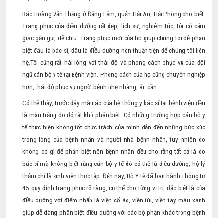
Bác Hoàng Văn Thắng ở Đằng Lâm, quận Hải An, Hải Phòng cho biết:
Trang phục của điều dưỡng rất đẹp, lịch sự, nghiêm túc, tôi có cảm
giác gần gũi, dễ chịu. Trang phục mới của họ giúp chúng tôi dễ phân
biệt đâu là bác sĩ, đâu là điều dưỡng nên thuận tiện để chúng tôi liên
hệ.Tôi cũng rất hài lòng với thái độ và phong cách phục vụ của đội
ngũ cán bộ y tế tại Bệnh viện. Phong cách của họ cũng chuyên nghiệp
hơn, thái độ phục vụ người bệnh nhẹ nhàng, ân cần.
Có thể thấy, trước đây màu áo của hệ thống y bác sĩ tại bệnh viện đều
là màu trắng do đó rất khó phân biệt. Có những trường hợp cán bộ y
tế thực hiện không tốt chức trách của mình dẫn đến những bức xúc
trong lòng của bệnh nhân và người nhà bệnh nhân, tuy nhiên do
không có gì để phân biệt nên bệnh nhân đều cho rằng tất cả là do
bác sĩ mà không biết rằng cán bộ y tế đó có thể là điều dưỡng, hộ lý
thậm chí là sinh viên thực tập. Đến nay, Bộ Y tế đã ban hành Thông tư
45 quy định trang phục rõ ràng, cụ thể cho từng vị trí, đặc biệt là của
điều dưỡng với điểm nhấn là viền cổ áo, viền túi, viền tay màu xanh
giúp dễ dàng phân biệt điều dưỡng với các bộ phận khác trong bệnh