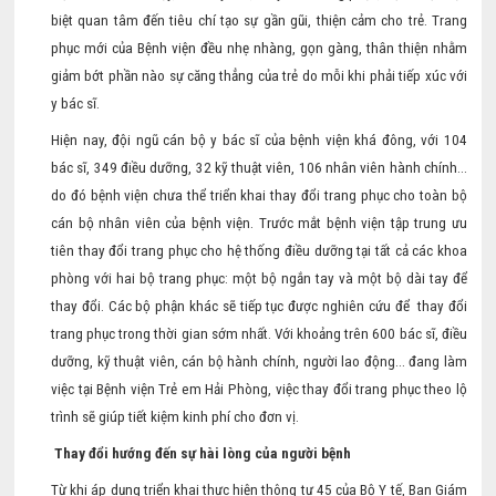
biệt quan tâm đến tiêu chí tạo sự gần gũi, thiện cảm cho trẻ. Trang
phục mới của Bệnh viện đều nhẹ nhàng, gọn gàng, thân thiện nhằm
giảm bớt phần nào sự căng thẳng của trẻ do mỗi khi phải tiếp xúc với
y bác sĩ.
Hiện nay, đội ngũ cán bộ y bác sĩ của bệnh viện khá đông, với 104
bác sĩ, 349 điều dưỡng, 32 kỹ thuật viên, 106 nhân viên hành chính…
do đó bệnh viện chưa thể triển khai thay đổi trang phục cho toàn bộ
cán bộ nhân viên của bệnh viện. Trước mắt bệnh viện tập trung ưu
tiên thay đổi trang phục cho hệ thống điều dưỡng tại tất cả các khoa
phòng với hai bộ trang phục: một bộ ngắn tay và một bộ dài tay để
thay đổi. Các bộ phận khác sẽ tiếp tục được nghiên cứu để thay đổi
trang phục trong thời gian sớm nhất. Với khoảng trên 600 bác sĩ, điều
dưỡng, kỹ thuật viên, cán bộ hành chính, người lao động… đang làm
việc tại Bệnh viện Trẻ em Hải Phòng, việc thay đổi trang phục theo lộ
trình sẽ giúp tiết kiệm kinh phí cho đơn vị.
Thay đổi hướng đến sự hài lòng của người bệnh
Từ khi áp dụng triển khai thực hiện thông tư 45 của Bộ Y tế, Ban Giám