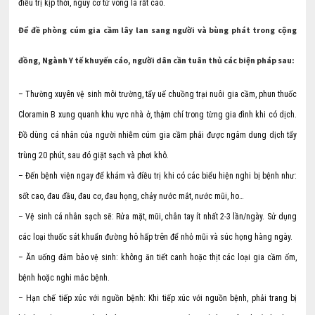
điều trị kịp thời, nguy cơ tử vong là rất cao.
Để đề phòng cúm gia cầm lây lan sang người và bùng phát trong cộng
đồng, Ngành Y tế khuyến cáo, người dân cần tuân thủ các biện pháp sau:
– Thường xuyên vệ sinh môi trường, tẩy uế chuồng trại nuôi gia cầm, phun thuốc
Cloramin B xung quanh khu vực nhà ở, thậm chí trong từng gia đình khi có dịch.
Đồ dùng cá nhân của người nhiễm cúm gia cầm phải được ngâm dung dịch tẩy
trùng 20 phút, sau đó giặt sạch và phơi khô.
– Đến bệnh viện ngay để khám và điều trị khi có các biểu hiện nghi bị bệnh như:
sốt cao, đau đầu, đau cơ, đau họng, chảy nước mắt, nước mũi, ho…
– Vệ sinh cá nhân sạch sẽ: Rửa mặt, mũi, chân tay ít nhất 2-3 lần/ngày. Sử dụng
các loại thuốc sát khuẩn đường hô hấp trên để nhỏ mũi và súc họng hàng ngày.
– Ăn uống đảm bảo vệ sinh: không ăn tiết canh hoặc thịt các loại gia cầm ốm,
bệnh hoặc nghi mắc bệnh.
– Hạn chế tiếp xúc với nguồn bệnh: Khi tiếp xúc với nguồn bệnh, phải trang bị