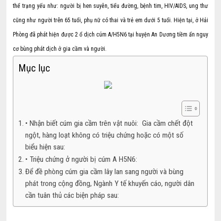
thể trạng yếu như: người bị hen suyễn, tiểu đường, bệnh tim, HIV/AIDS, ung thư
cũng như người trên 65 tuổi, phụ nữ có thai và trẻ em dưới 5 tuổi. Hiện tại, ở Hải
Phòng đã phát hiện được 2 ổ dịch cúm A/H5N6 tại huyện An Dương tiềm ẩn nguy
cơ bùng phát dịch ở gia cầm và người.
Mục lục
• Nhận biết cúm gia cầm trên vật nuôi: Gia cầm chết đột
ngột, hàng loạt không có triệu chứng hoặc có một số
biểu hiện sau:
• Triệu chứng ở người bị cúm A H5N6:
Để đề phòng cúm gia cầm lây lan sang người và bùng
phát trong cộng đồng, Ngành Y tế khuyến cáo, người dân
cần tuân thủ các biện pháp sau: