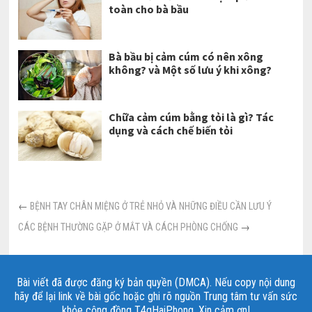
toàn cho bà bầu
Bà bầu bị cảm cúm có nên xông
không? và Một số lưu ý khi xông?
Chữa cảm cúm bằng tỏi là gì? Tác
dụng và cách chế biến tỏi
←
BỆNH TAY CHÂN MIỆNG Ở TRẺ NHỎ VÀ NHỮNG ĐIỀU CẦN LƯU Ý
CÁC BỆNH THƯỜNG GẶP Ở MẮT VÀ CÁCH PHÒNG CHỐNG
→
Bài viết đã được đăng ký bản quyền (DMCA). Nếu copy nội dung
hãy để lại link về bài gốc hoặc ghi rõ nguồn Trung tâm tư vấn sức
khỏe cộng đồng T4gHaiPhong. Xin cảm ơn!