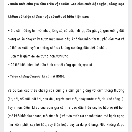
• Nhận biết cúm gia cầm trên vật nuôi: Gia cầm chết đột ngột, hàng loạt
không có triệu chứng hoặc có một số biểu hiện sau:
– Gia cầm đứng tụm với nhau, lông xù, uể oải, ít đi lại, đầu gật gù, gục xuống đất,
biếng ăn, ỉa chảy.chảy nước mắt, nước dãi; khó thở; mào tím tái, phù đầu mặt và
có thể có xuất huyết ở những chỗ da không có lông, đặc biệt là chân;
– Con mái giảm đẻ, đẻ trứng non, vỡ trứng.
– Có thể biểu hiện thể thần kinh như đi vòng quanh, vẹo cổ…
• Triệu chứng ở người bị cúm A H5N6:
Về cơ bản, các triệu chứng của cúm gia cầm gần giống với cúm thông thường
(ho, sốt, sổ mũi, hắt hơi, đau đầu, người mệt mỏi, chảy nước mắt, da khô nóng…).
Tuy nhiên, điểm khác của cúm gia cầm là các dấu hiệu suy hô hấp rõ rệt hơn
(thở khò khè, thở nhanh, môi tím tái…) và tiến triển rất nhanh thành thể bệnh nặng
như viêm phổi, suy hô hấp, suy thận hoặc suy cả đa phủ tạng. Nếu không được